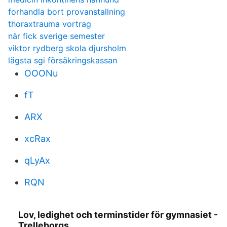
forhandla bort provanstallning
thoraxtrauma vortrag
när fick sverige semester
viktor rydberg skola djursholm
lägsta sgi försäkringskassan
OOONu
fT
ARX
xcRax
qLyAx
RQN
Lov, ledighet och terminstider för gymnasiet -
Trelleborgs