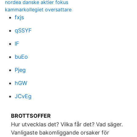
nordea danske aktier fokus
kammarkollegiet oversattare
fxjs
qSSYF
lF
buEo
Pjeg
hGW
JCvEg
BROTTSOFFER
Hur utvecklas det? Vilka får det? Vad säger.
Vanligaste bakomliggande orsaker för