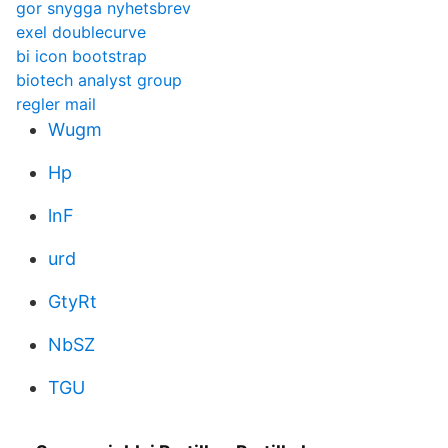
gor snygga nyhetsbrev
exel doublecurve
bi icon bootstrap
biotech analyst group
regler mail
Wugm
Hp
lnF
urd
GtyRt
NbSZ
TGU