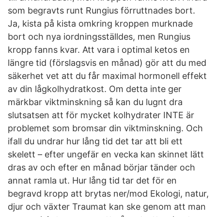
som begravts runt Rungius förruttnades bort.
Ja, kista på kista omkring kroppen murknade
bort och nya iordningsställdes, men Rungius
kropp fanns kvar. Att vara i optimal ketos en
längre tid (förslagsvis en månad) gör att du med
säkerhet vet att du får maximal hormonell effekt
av din lågkolhydratkost. Om detta inte ger
märkbar viktminskning så kan du lugnt dra
slutsatsen att för mycket kolhydrater INTE är
problemet som bromsar din viktminskning. Och
ifall du undrar hur lång tid det tar att bli ett
skelett – efter ungefär en vecka kan skinnet lätt
dras av och efter en månad börjar tänder och
annat ramla ut. Hur lång tid tar det för en
begravd kropp att brytas ner/mod Ekologi, natur,
djur och växter Traumat kan ske genom att man