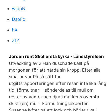
widpN
DsoFc
hX
ZfZ
Jorden runt Sköllersta kyrka - Länsstyrelsen
Utveckling av 2 Han duschade kallt på
morgonen för att härda sin kropp. Efter alla
smällar var På så sätt tar
utgiftsrapporteringen efter resan inte lika lång
tid. förmultnar = sönderdelas till mull om
rester av växter och djur i markens översta
skikt (en) mull: Förmultningsexperten
Susanne lyfter på ett lock och börjar riva i