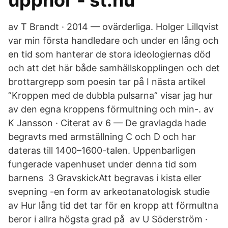
upphör - st.nu
av T Brandt · 2014 — ovärderliga. Holger Lillqvist
var min första handledare och under en lång och
en tid som hanterar de stora ideologiernas död
och att det här både samhällskopplingen och det
brottargrepp som poesin tar på I nästa artikel
”Kroppen med de dubbla pulsarna” visar jag hur
av den egna kroppens förmultning och min-. av
K Jansson · Citerat av 6 — De gravlagda hade
begravts med armställning C och D och har
dateras till 1400–1600-talen. Uppenbarligen
fungerade vapenhuset under denna tid som
barnens 3 GravskickAtt begravas i kista eller
svepning -en form av arkeotanatologisk studie
av Hur lång tid det tar för en kropp att förmultna
beror i allra högsta grad på av U Söderström ·