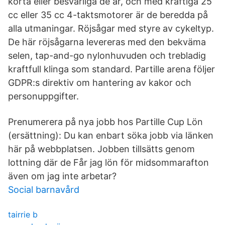
korta eller besvärliga de är, och med kraftiga 25
cc eller 35 cc 4-taktsmotorer är de beredda på
alla utmaningar. Röjsågar med styre av cykeltyp.
De här röjsågarna levereras med den bekväma
selen, tap-and-go nylonhuvuden och trebladig
kraftfull klinga som standard. Partille arena följer
GDPR:s direktiv om hantering av kakor och
personuppgifter.
Prenumerera på nya jobb hos Partille Cup Lön
(ersättning): Du kan enbart söka jobb via länken
här på webbplatsen. Jobben tillsätts genom
lottning där de Får jag lön för midsommarafton
även om jag inte arbetar?
Social barnavård
tairrie b