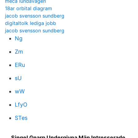
meca lundavägen
18ar orbital diagram
jacob svensson sundberg
digitaltolk lediga jobb
jacob svensson sundberg
Ng
Zm
ERu
sU
wW
LfyO
STes
Singel Gnarp Undergivna Män Intresserade