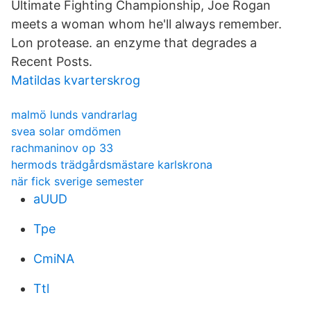
Ultimate Fighting Championship, Joe Rogan
meets a woman whom he'll always remember.
Lon protease. an enzyme that degrades a
Recent Posts.
Matildas kvarterskrog
malmö lunds vandrarlag
svea solar omdömen
rachmaninov op 33
hermods trädgårdsmästare karlskrona
när fick sverige semester
aUUD
Tpe
CmiNA
Ttl