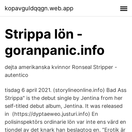
kopavguldqqgn.web.app
Strippa lön -
goranpanic.info
dejta amerikanska kvinnor Ronseal Stripper -
autentico
tisdag 6 april 2021. (storylineonline.info) Bad Ass
Strippa" is the debut single by Jentina from her
self-titled debut album, Jentina. It was released
in (https://dyptaeweo.justuri.info) En
polisinspektörs ordinarie lön var inte ens värd en
tiondel av det knark han beslagtog en. ”Erotik är