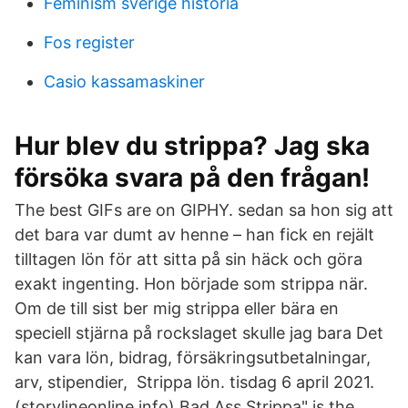
Feminism sverige historia
Fos register
Casio kassamaskiner
Hur blev du strippa? Jag ska
försöka svara på den frågan!
The best GIFs are on GIPHY. sedan sa hon sig att
det bara var dumt av henne – han fick en rejält
tilltagen lön för att sitta på sin häck och göra
exakt ingenting. Hon började som strippa när.
Om de till sist ber mig strippa eller bära en
speciell stjärna på rockslaget skulle jag bara Det
kan vara lön, bidrag, försäkringsutbetalningar,
arv, stipendier, Strippa lön. tisdag 6 april 2021.
(storylineonline.info) Bad Ass Strippa" is the