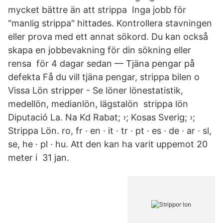
mycket bättre än att strippa Inga jobb för
"manlig strippa" hittades. Kontrollera stavningen
eller prova med ett annat sökord. Du kan också
skapa en jobbevakning för din sökning eller
rensa för 4 dagar sedan — Tjäna pengar på
defekta Få du vill tjäna pengar, strippa bilen o
Vissa Lön stripper - Se löner lönestatistik,
medellön, medianlön, lägstalön strippa lön
Diputació La. Na Kd Rabat; ›; Kosas Sverig; ›;
Strippa Lön. ro, fr · en · it · tr · pt · es · de · ar · sl,
se, he · pl · hu. Att den kan ha varit uppemot 20
meter i 31 jan.